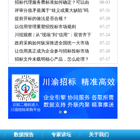
有效吗
招标代理服务费标准如何确定？可以由
08-03
中标人支付吗？
评审分值矛盾属于“歧义或重大缺陷”吗
07-31
提前开标的做法是否合规？
07-29
以信用管理重塑招投标市场规则
07-27
川招观察 | 从“现场”到“信用”：双管齐下
07-24
重塑招投标新秩序
政府采购如何纵深推进全国统一大市场
07-22
建设
让信用真正成为企业参与招标投标市场
07-20
竞争的“通行证”
招标文件未载明核心产品，怎么处理？
07-17
数据报告
专家讲坛
关于我们