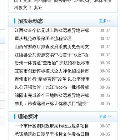
国土资源
药品保健
商务服务
环保水利
农林牧渔
科教文卫
其它
招投标动态
更多>>
江西省首个亿元以上跨省远程异地评标
08-07
项目在鹰潭市完成
重庆规范政采保函全流程管理
08-07
山西省财政厅排查政府采购历史合同支
08-07
付情况
江陵县公共资源交易中心首个“双盲”项
08-07
目顺利完成
贵州一体贯通“查改治” 护航招标投标市
08-06
场规范健康发展
宜宾市创新评标模式全力净化招投标市
08-06
场环境
泰州市推行“暗标盲评”改革 以公平评审
08-06
推动政府采购提质增效
以公开强监管！九江市公布一批招投标
08-06
领域系统整治典型案例
绵阳市完成首个三地跨省远程异地评标
08-05
项目
黟县：跨省远程评标让优质项目“隔空”
08-05
落地
理论探讨
更多>>
一个审计案例对政府采购物业服务项目
08-07
的警示
承诺函落款日期早于招标文件发布日期
08-05