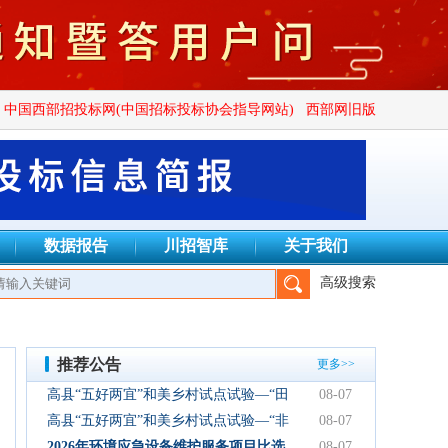
中国西部招投标网(中国招标投标协会指导网站)
西部网旧版
数据报告
川招智库
关于我们
高级搜索
招标代理有限公司、成都万安建设项目管理有限公司、四川广群工程
推荐公告
更多>>
高县“五好两宜”和美乡村试点试验—“田
08-07
园逸趣•农耕研学”农文旅融合新场景项
高县“五好两宜”和美乡村试点试验—“非
08-07
目初步设计服务结果公告
遗传承·研学体验”文化产业园建设项目
2026年环境应急设备维护服务项目比选
08-07