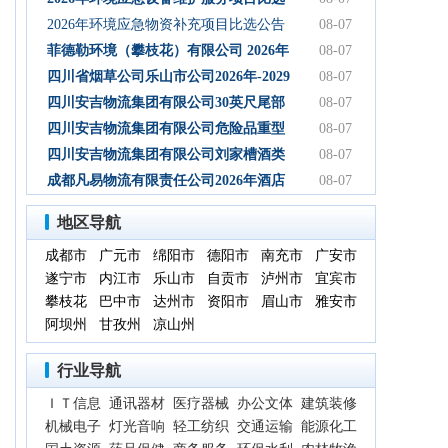
初步设计服务结果公告
公告
2026年环境应急物资补充项目比选公告
08-07
菲德勒环境（攀枝花）有限公司 2026年
08-07
第三季度第二次碳酸钠 招标公告（第二
四川省烟草公司乐山市公司2026年-2029
08-07
次）
年乐山物流中心卷烟装卸分拣服务中标
四川安吉物流集团有限公司30英尺尾部
08-07
候选人公示
自卸式集装箱采购项目成交候选人公示
四川安吉物流集团有限公司危险品重型
08-07
罐式半挂车项目成交候选人公示
四川安吉物流集团有限公司刘家槽酒类
08-07
绿色智慧物流园职业病危害预评价服务
成都凡易物流有限责任公司2026年酒店
08-07
（二次）成交候选人公示
空调采购及安装项目（第三次）评审结
地区导航
果公示
成都市
广元市
绵阳市
德阳市
南充市
广安市
遂宁市
内江市
乐山市
自贡市
泸州市
宜宾市
攀枝花
巴中市
达州市
资阳市
眉山市
雅安市
阿坝州
甘孜州
凉山州
行业导航
ＩＴ信息
通讯器材
医疗器械
办公文体
建筑装修
机械电子
灯光音响
轻工纺织
交通运输
能源化工