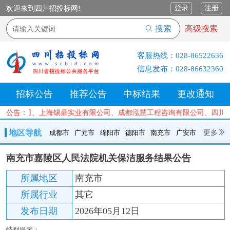
登录
注册
欢迎来到四川招投标网!
搜索
高级搜索
客服热线：
028-86522636
信息发布：
028-86632360
招标公告
推荐公告
中标结果
更改通知
理有限公司、上海锡鼎实业有限公司、成都泓慧工程咨询有限公司、四川
公告：
地区导航
更多
成都市
广元市
绵阳市
德阳市
南充市
广安市
成都市
广元市
绵阳市
德阳市
南充市
广安市
遂宁市
南充市嘉陵区人民法院机关保洁服务结果公告
内江市
乐山市
自贡市
泸州市
宜宾市
攀枝花
巴中市
所属地区
南充市
达州市
资阳市
眉山市
雅安市
阿坝州
甘孜州
凉山州
所属行业
其它
发布日期
2026年05月12日
特别提示：