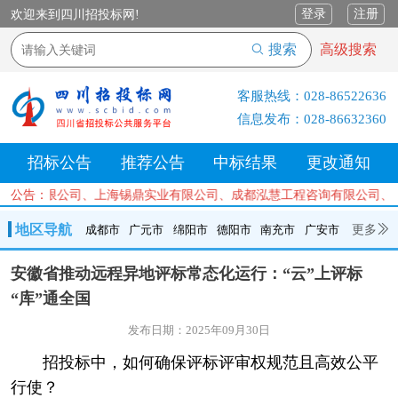
登录
注册
欢迎来到四川招投标网!
搜索
高级搜索
客服热线：
028-86522636
信息发布：
028-86632360
招标公告
推荐公告
中标结果
更改通知
管理有限公司、上海锡鼎实业有限公司、成都泓慧工程咨询有限公司、四
公告：
地区导航
更多
成都市
广元市
绵阳市
德阳市
南充市
广安市
成都市
广元市
绵阳市
德阳市
南充市
广安市
遂宁市
安徽省推动远程异地评标常态化运行：“云”上评标
内江市
乐山市
自贡市
泸州市
宜宾市
攀枝花
巴中市
“库”通全国
达州市
资阳市
眉山市
雅安市
阿坝州
甘孜州
凉山州
发布日期：2025年09月30日
招投标中，如何确保评标评审权规范且高效公平
行使？